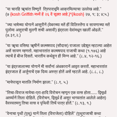
''या चारहि ॠचांत विष्णूनें त्रिपादभूमि आक्रमिल्याचा उल्लेख आहे.''
(७
{kosh Griffith मध्यें हें २६ वें सूक्त आहे.}*{/kosh}
२७, १; ३; ४;५.)
''ज्या भाषेच्या योगानें आसुरीनें (वेबरच्या मतें हीं विलिस्तेंगा व सायणाच्या मतें
पुलोमा असुराची मुलगी शची असावी) इंद्राला देवांमधून खालीं ओढलें.''
(७.३९,२.)
''या ॠचा वसिष्ठ ॠषीनें कल्मषपाद (सौदास) राजाला उद्देशून म्हटल्या आहेत
असें सायण म्हणतो. महाभारतांत कल्मषपाद राजाची कथा (१.१७६) आहे
त्याचें हें बीज दिसतें. भारतीय कथेहून ही मिन्न आहे.'' (८.४, १२-१६.)
''या इंद्रजालाच्या योगानें मी सर्वांनां अंधकारानें आवृत करतों. महाभारतांत
इंद्रजाल हें अर्जुनाचें एक दिव्य अस्त्र होतें असें म्हटलें आहे. (८.८, ८.)
''मायेपासून मातलि निर्माण झाला.'' (८.९, ५.)
''तिचा-विराज मायेचा-प्रा-हादि विरोचन म्हणून एक वत्स होता...... द्विमूर्धा
अर्त्व्यानें तिला दोहिलें. (विरोचन, द्विमूर्ध हें असुर भागवतांत आलेले आहेत)
वैवस्वतमनु तिचा वत्स व पृथिवी तिचें पात्र होतें.'' (८.१३, १.)
''वेनाचा पृथी (पृथु) यानें तिला (विराजेला) दोहिलें'' (पृथुराजाची कथा