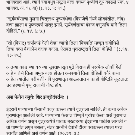
भागवतांत आहे. त्यानें स्वायंभुव मनूला वत्स करून पृथ्वीचें दूध काढलें स्कं. ४
भागवत. अ. १८ वा) (८.१३, १; ११.)
''सूर्यवर्चसाचा मुलगा चित्ररथ पुण्यगंधेचा (विराजेचें गंधर्व लोकांतील, नांव)
वत्स झाला व पुष्करपर्ण पात्र झालें. सूर्यवर्चसाचा वंशज वसुरूचि यानें तिला
दोहिलें.'' (८.१४, ६; ७.)
''ती (विराट्) सर्पांकडे गेली तेव्हां त्यांनीं तिला 'विषवति' म्हणून संबोधिलें,
तिचा वत्स वैशालेय तक्षक बनला, ऐरावत धृतराष्ट्रानें तिला दोहिलें.'' (८.१४,
१३-१५.)
आठव्या कांडाच्या १० व्या सूक्तापासून पुढें विराज हीं प्रत्येक लोकीं गेली
आहे व तेथें तिला अमुक वत्स होऊन अमक्यानें तिला दोहिली वगैरे कथा
आहेत त्यांतील बरीचशीं नांवें पुराणांतून आढळतात व कांहीं गोष्टिहि जुळतात;
उदाहरणार्थ पृथु राजाची गोष्ट होय.
अपां फेनेन नमुचेः शिर इन्द्रोदंवर्तयः ।
इंद्रानें पाण्याच्या फेंसाचें वज्र करून त्यानें वृत्राला मारिलें. ही कथा अनेक
पुराणांतून आलेली आहे. पाण्याच्या फेसांत विष्णूनें प्रवेश केला असें पुराणांत
अधिक वर्णन असून वृत्रहत्येचें पातक ब्रह्महत्या इंद्राच्या पाठीस लागली व
तो पाण्यांत लपून बसला, नंतर अग्नीनें देवांचें दौत्य पतकरून त्याला परत
स्वर्गांत आणिलें असें वर्णन आहे. (२०.२९, ३.)