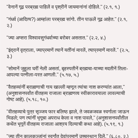
''वेनानें गूढ परब्रह्म पाहिलें व पृश्रीनें जायमानांनां दोहिले.'' (२.१, १.)
''गंधर्व (आदित्य?) आम्हांला परब्रह्म सांगो. तीन पाऊलें गूढ आहेत.'' (२.१,
२.)
''ज्या अप्सरा विश्वावसुगंधर्वाच्या बरोबर असतात.'' (२.२, ४.)
''इंद्रानें वृत्राला, ज्याप्रमाणें त्यानें यतींनां मारलें, त्याप्रमाणें मारलें.'' (२.५,
३.)
''सोमानें जुहूला घरीं नेली असतां, बृहस्पतीनें ब्रह्मचा-याच्या मदतीनें तिला-
आपल्या पत्नीला-परत आणली.'' (५.१७, ५.)
''वैतहव्यांनीं ब्राह्मणाची गाय खाल्ली म्हणून त्यांचा नाश करण्यांत आला,''
(अनुशासनपर्वांत वीतहव्य राजाला ब्राह्मणत्व स्वीकारावयाला लावल्याची
गोष्ट आहे). (५.१८, १०.)
''वीतहव्याचे पुत्र सृञ्जय फार बलिष्ठ झाले, ते जवळजवळ स्वर्गाला जाऊन
भिडले; पण त्यांनीं भृगूचा अपराध केला व नाश पावले,'' (अनुशासनपर्वांतील
कथेंत भृगूनें वीतहव्य राजाला आश्रय दिल्याची कथा आहे). (५.१९, १.)
''ज्या तीन कालकञ्जांनां स्वर्गांत देवांप्रमाणें उच्चस्थान दिलें.'' (६.८०, २.)