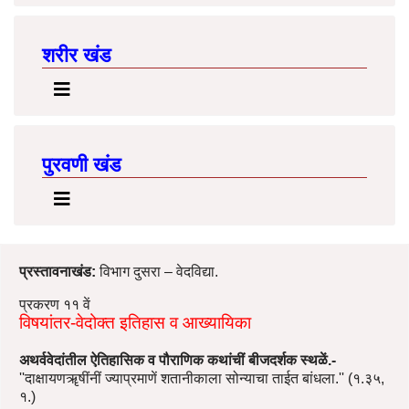
शरीर खंड
पुरवणी खंड
प्रस्तावनाखंड:
विभाग दुसरा – वेदविद्या.
प्रकरण ११ वें
विषयांतर-वेदोक्त इतिहास व आख्यायिका
अथर्ववेदांतील ऐतिहासिक व पौराणिक कथांचीं बीजदर्शक स्थळें.-
''दाक्षायणॠषींनीं ज्याप्रमाणें शतानीकाला सोन्याचा ताईत बांधला.'' (१.३५,
१.)