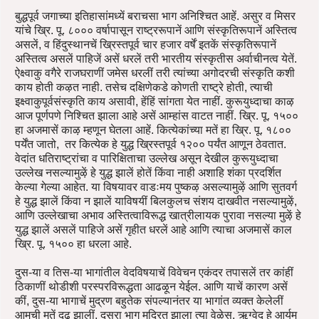
बुद्धपूर्व जगाच्या इतिहासांमध्यें बराचसा भाग अनिश्चित आहें. असुर व मिसर
यांचे ख्रि. पू. ८००० वर्षापासून राष्ट्ररूपानें आणि संस्कृतिरूपानें अस्तित्व
असलें, व हिंदुस्थानचें ख्रिस्तपूर्व चार हजार वर्षें इतकें संस्कृतिरूपानें
अस्तित्व असलें पाहिजें असें धरलें तरी भारतीय संस्कृतीस अर्वाचीनत्व येतें.
ऐक्ष्वाकु वगैरे राजघराणीं जमेस धरलीं तरी त्यांच्या अगोदरची संस्कृति कशी
काय होती कऴत नाही. तसेच दक्षिणेकडे कोणती राष्ट्रे होती, त्याची
इक्ष्वाकुपूर्वसंस्कृति काय असावी, हेंहिं सांगता येत नाहीं. कुरूयुध्दाचा काऴ
आज पूर्णपणे निश्चित झाला आहे असें आम्हांस वाटत नाहीं. ख्रि. पू. १५००
हा अजमासें काऴ म्हणून घेतला आहें. कित्येकांच्या मतें हा ख्रि. पू. १८००
पर्येंत जातो, तर कित्येक हे युद्ध ख्रिस्तपूर्व १२०० पर्यंत आणून ठेवतात.
वेदांत धतिराष्ट्रांचा व पारिक्षिताचा उल्लेख असून देखील कुरूयुध्दाचा
उल्लेख नसल्यामुऴें हे युद्ध झालें होतें किंवा नाही अशाहि शंका प्रदर्शित
केल्या गेल्या आहेत. या विषयावर वाडःमय पुष्कऴ असल्यामुऴें आणि सुतवर्ग
हे युद्ध झालें किंवा न झालें याविषयीं बिलकुलच संशय दाखवीत नसल्यामुऴें,
आणि उल्लेखाचा अभाव अस्तित्वाविरूद्ध खात्रीलायक पुरावा नसल्या मुऴें हे
युद्ध झालें असलें पाहिजे असें गृहीत धरलें आहे आणि त्याचा अजमासें काल
ख्रि. पू. १५०० हा धरला आहे.
दुस-या व तिस-या भागांतील वेदविषयाचें विवेचन एकंदर तपासलें तर कांहीं
ठिकाणीं थोडीशी परस्परविरूद्धता आढऴून येईल. आणि याचें कारण असें
कीं, दुस-या भागाचें मुद्रण बहुतेक संपल्यानंतर या भागांत व्यक्त केलेलीं
आमची मतें दृढ झालीं. दुसरा भाग मुद्रित झाला त्या वेऴेस, ऋग्वेद हे आर्यम्