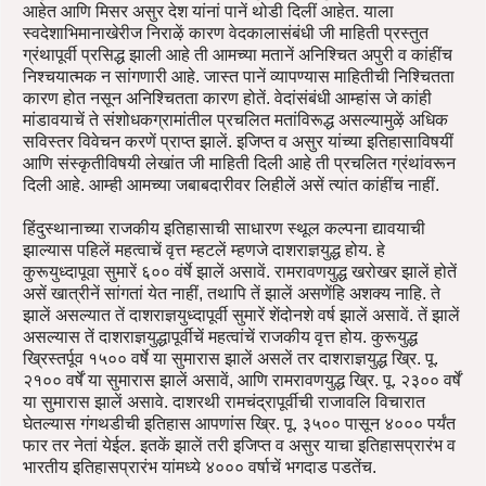
आहेत आणि मिसर असुर देश यांनां पानें थोडी दिलीं आहेत. याला
स्वदेशाभिमानाखेरीज निराऴें कारण वेदकालासंबंधी जी माहिती प्रस्तुत
ग्रंथापूर्वी प्रसिद्ध झाली आहे ती आमच्या मतानें अनिश्चित अपुरी व कांहींच
निश्चयात्मक न सांगणारी आहे. जास्त पानें व्यापण्यास माहितीची निश्चितता
कारण होत नसून अनिश्चितता कारण होतें. वेदांसंबंधी आम्हांस जे कांही
मांडावयाचें ते संशोधकग्रामांतील प्रचलित मतांविरूद्ध असल्यामुऴें अधिक
सविस्तर विवेचन करणें प्राप्त झालें. इजिप्त व असुर यांच्या इतिहासाविषयीं
आणि संस्कृतीविषयी लेखांत जी माहिती दिली आहे ती प्रचलित ग्रंथांवरून
दिली आहे. आम्ही आमच्या जबाबदारीवर लिहीलें असें त्यांत कांहींच नाहीं.
हिंदुस्थानाच्या राजकीय इतिहासाची साधारण स्थूल कल्पना द्यावयाची
झाल्यास पहिलें महत्वाचें वृत्त म्हटलें म्हणजे दाशराज्ञयुद्ध होय. हे
कुरूयुध्दापूवा सुमारें ६०० वंर्षे झालें असावें. रामरावणयुद्ध खरोखर झालें होतें
असें खात्रीनें सांगतां येत नाहीं, तथापि तें झालें असणेंहि अशक्य नाहि. ते
झालें असल्यात तें दाशराज्ञयुध्दापूर्वी सुमारें शेंदोनशे वर्ष झालें असावें. तें झालें
असल्यास तें दाशराज्ञयुद्धापूर्वीचें महत्वांचें राजकीय वृत्त होय. कुरूयुद्ध
ख्रिस्तर्पूव १५०० वर्षे या सुमारास झालें असलें तर दाशराज्ञयुद्ध ख्रि. पू.
२१०० वर्षें या सुमारास झालें असावें, आणि रामरावणयुद्ध ख्रि. पू. २३०० वर्षें
या सुमारास झालें असावे. दाशरथी रामचंद्रापूर्वीची राजावलि विचारात
घेतल्यास गंगथडीची इतिहास आपणांस ख्रि. पू. ३५०० पासून ४००० पर्यंत
फार तर नेतां येईल. इतकें झालें तरी इजिप्त व असुर याचा इतिहासप्रारंभ व
भारतीय इतिहासप्रारंभ यांमध्ये ४००० वर्षाचें भगदाड पडतेंच.