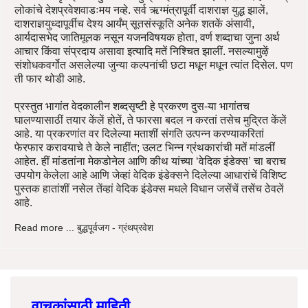
लोकांचे देशप्रवेशवाडःमय नव्हे. सर्व ऋग्मंत्रापूर्वीं दाशराज्ञ युद्ध झालें,
दाशराज्ञयुध्दापूर्वीच देश्य आर्यंम् सूतसंस्कूति अनेक शतकें अंसावी,
आर्यदासभेद जातिमूलक नसून यजनविषयक होता, वर्ण शब्दाचा जुना अर्थ
आचार किंवा संप्रदाय असावा इत्यादि मतें निश्चित झालीं. नसल्यामुऴें
संशोधकवर्गोत असलेल्या जुन्या कल्पनांची छटा मधून मधून त्यांत दिसेल. पण
ती फार थोडी आहे.
प्रस्तुत भागांत वेदकालीन शब्दसृष्टी हे प्रकरण दुस-या भागांतच
घालण्यासाठीं तयार केंलें होतें, ते फारसा बदल न करतां तसेच मुद्रित केंलें
आहे. या प्रकरणांत वर दिलेल्या मताशीं संगति उत्पन्न करण्याकरितां
फेरफार करावयाचे ते केले नाहींत; उलट भिन्न ग्रंथकारांची मतें मांडलीं
आहेत. हीं मांडतांना मेकडोनेल आणि कीथ यांच्या ‘वेदिक इंडेक्स’ चा बराच
उपयोग केलेला आहे आणि जेव्हां वेदिक इंडेक्सने दिलेल्या आधारांचें विशिष्ट
पुस्तक हातांशीं नसेल तेंव्हां वेदिक इंडेक्स मधले विधान जसेंचें तसेंच ठेवलें
आहे.
Read more ... बुद्धपूर्वजग - ग्रंथप्रवेश
वाचकांसाठी माहिती