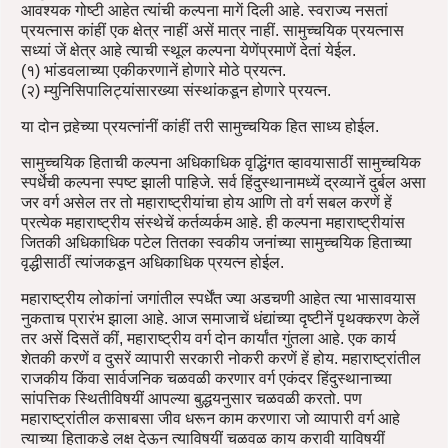
आवश्यक गोष्टी आहेत त्यांची कल्पना मागें दिली आहे. स्वराज्य नसतां
प्रयत्‍नास कांहीं एक क्षेत्र नाहीं असें मात्र नाहीं. सामुच्चयिक प्रयत्‍नास
सध्यां जें क्षेत्र आहे त्याची स्थूल कल्पना येणेंप्रमाणें देतां येईल.
(१) भांडवलाच्या एकीकरणानें होणारे मोठे प्रयत्‍न.
(२) म्युनिसिपालिट्यांसारख्या संस्थांकडून होणारे प्रयत्‍न.
या दोन तर्‍हेच्या प्रयत्‍नांनीं कांहीं तरी सामुच्चयिक हित साध्य होईल.
सामुच्चयिक हिताची कल्पना अधिकाधिक वृद्धिंगत व्हावयासाठीं सामुच्चयिक
स्पर्धेची कल्पना स्पष्ट झाली पाहिजे. सर्व हिंदुस्थानामध्यें द्रव्यानें दुर्बल असा
जर वर्ग असेल तर तो महाराष्ट्रीयांचा होय आणि तो वर्ग सबल करणें हें
प्रत्येक महाराष्ट्रीय संस्थेचें कर्तव्यर्कम आहे. ही कल्पना महाराष्ट्रीयांस
जितकी अधिकाधिक पटेल तितका स्वकीय जनांच्या सामुच्चयिक हिताच्या
वृद्धीसाठीं त्यांजकडून अधिकाधिक प्रयत्‍न होईल.
महाराष्ट्रीय लोकांनां जगांतील स्पर्धेंत ज्या अडचणी आहेत त्या भासावयास
नुकताच प्रारंभ झाला आहे. आज समाजाचें धंद्यांच्या दृष्टीनें पृथक्करण केलें
तर असें दिसतें कीं, महाराष्ट्रीय वर्ग दोन कार्यांत गुंतला आहे. एक कार्य
शेतकी करणें व दुसरें व्यापारी सरकारी नोकरी करणें हें होय. महाराष्ट्रांतील
राजकीय किंवा सार्वजनिक चळवळी करणार वर्ग एकंदर हिंदुस्थानाच्या
सांपत्तिक स्थितीविषयीं आपल्या बुद्धयनुसार चळवळी करतो. पण
महाराष्ट्रांतील कसाबसा जीव धरून काम करणारा जो व्यापारी वर्ग आहे
त्याच्या हिताकडे लक्ष देऊन त्याविषयीं चळवळ काय करावी याविषयीं