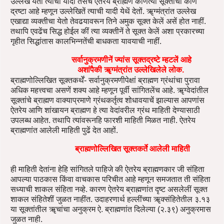
उल्लेख येतो त्यांची यादी तसेंच ऐतरेय ब्राह्मण कोणत्या सूक्ताचा कोण
द्रष्टा आहे म्हणून उल्लेखितें त्याची यादी येथें देतों. ॠग्मंत्रांत उल्लेख
एखाद्या व्यक्तीचा येतो तेवढयावरून तिने अमुक सूक्त केलें असें होत नाहीं.
तथापि एवढेंच सिद्ध होईल कीं त्या व्यक्तीनें ते सूक्त केलें अशा प्रकारच्या
गृहीत सिद्धांतास कालभिन्नतेंची बाधकता यावयाची नाहीं.
सर्वानुक्रमणीनें ज्यांस सूक्तद्रष्टे म्हटलें आहे
अशांपैकी ॠग्मंत्रांत उल्लेखिलेले लोक.
ब्राह्मणोल्लिखित सूक्तकर्थें- सर्वानुक्रमणीपेक्षां ब्राह्मण ग्रंथांचा पुरावा
अधिक महत्त्वचा असणें शक्य आहे म्हणून पूर्वी सांगितलेंच आहे. ॠग्वेदांतील
सूक्तांचे ब्राह्मण वाक्याप्रमाणे ग्रंथकर्तृत्व शोधावयाचें झाल्यास आपणांस
ऐतरेय आणि शांखायन ब्राह्मण हे त्या वेदांवरील ग्रंथ माहिती देण्यासाठी
उपलब्ध आहेत. तथापि त्यांवरूनहि फारशी माहिती मिळत नाही. ऐतरेय
ब्राह्मणांत आलेली माहिती पुढें देत आहों.
ब्राह्मणोल्लिखित सूक्तकर्ते आलेली माहिती
ही माहिती देतांना हेहि सांगितले पाहिजे की ऐतरेय ब्राह्मणकार जी संहिता
आपल्या पाठकास किंवा वाचकास परिचीत आहे म्हणून समजतात ती संहिता
सध्याची शाकल संहिता नव्हे. कारण ऐतरेय ब्राह्मणांत दृष्ट असलेलीं सूक्त
शाकल संहितेशीं जुळत नाहींत. उदाहरणार्थ हल्लींच्या ॠक्संहितेतील ३.१३
या सूक्तांतील ॠचांचा अनुक्रम ऐ. ब्राह्मणांत दिलेल्या (२.३९) अनुक्रमास
जुळत नाही.