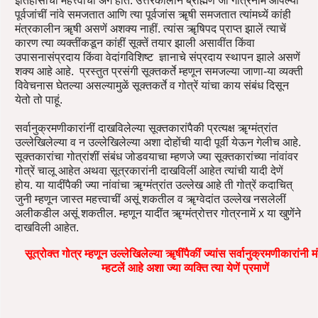
इतिहासांची महत्त्वाची अंगे होत. उत्तरकालीन ब्राह्मण जीं गोत्रनामें आपल्या
पूर्वजांचीं नांवे समजतात आणि त्या पूर्वजांस ॠषी समजतात त्यांमध्यें कांही
मंत्रकालीन ॠषी असणें अशक्य नाहीं. त्यांस ॠषिपद प्राप्त झालें त्याचें
कारण त्या व्यक्तींकडून कांहीं सूक्तें तयार झाली असावींत किंवा
उपासनासंप्रदाय किंवा वेदांगविशिष्ट ज्ञानाचे संप्रदाय स्थापन झाले असणें
शक्य आहे आहे. प्रस्तुत प्रसंगी सूक्तकर्ते म्हणून समजल्या जाणा-या व्यक्ती
विवेचनास घेतल्या असल्यामुळें सूक्तकर्ते व गोत्रें यांचा काय संबंध दिसून
येतो तो पाहूं.
सर्वानुक्रमणीकारांनीं दाखविलेल्या सूक्तकारांपैकी प्रत्यक्ष ॠग्मंत्रांत
उल्लेखिलेल्या व न उल्लेखिलेल्या अशा दोहोंची यादी पूर्वी येऊन गेलीच आहे.
सूक्तकारांचा गोत्रांशीं संबंध जोडवयाचा म्हणजे ज्या सूक्तकारांच्या नांवांवर
गोत्रें चालू आहेत अथवा सूत्रकारांनी दाखविलीं आहेत त्यांची यादी देणें
होय. या यादींपैकी ज्या नांवांचा ॠग्मंत्रांत उल्लेख आहे ती गोत्रें कदाचित्
जुनी म्हणून जास्त महत्त्वाचीं असूं शकतील व ॠग्वेदांत उल्लेख नसलेलीं
अलीकडील असूं शकतील. म्हणून यादींत ॠग्मंत्रोत्तर गोत्रनामें x या खुणेंने
दाखविली आहेत.
सूत्रोक्त गोत्र म्हणून उल्लेखिलेल्या ॠषींपैकीं ज्यांस सर्वानुक्रमणीकारांनी मं
म्हटलें आहे अशा ज्या व्यक्ति त्या येणें प्रमाणें