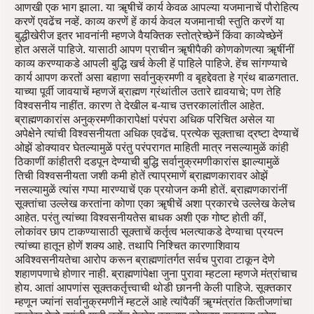
आणखी एक भाग झाला. या ॠषीचें कार्य केवळ आपल्या यजमानाचें पौरोहित्य
करणें एवढेंच नव्हें. काव्य करणें हें कार्य केवल यजमानाची स्तुति करणें या
बुद्धीखेरीज इतर भावनांनी म्हणजे वैयक्तिक स्तोत्रेच्छेनें किंवा काव्येच्छेनें
होत असलें पाहिजे. यासाठी आपण प्राचीन ॠषीपैकी कोणकोणत्या ॠषींनीं
काव्य करण्याकडे आपली बुद्धि खर्च केली हें पाहिले पाहिजे. हेंच सांगण्याचे
कार्य आपण करतों असा बहाणा सर्वानुक्रमणी व बृहद्देवता हे ग्रंथ बाळगतात.
याच्या पूर्वी जावयाचें म्हणजें ब्राह्मण ग्रंथांतील उतारे द्यावयाचे; पण तेहि
विश्वसनीय नाहींत. कारण ते देखील ब-याच उत्तरकालांतील आहेत.
ब्राह्मणकारांस अनुक्रमणीकारापेक्षां परंपरा अधिक परिचित असेल या
अपेक्षेने त्यांची विश्वसनीयता अधिक एवढेंच. प्रत्येक सूक्ताचा द्रष्टा देण्याचें
ओझें डोक्यावर घेतल्यामुळें परंतु परंपरागत माहिती मात्र नसल्यामुळें कांही
ठिकाणीं कांहीतरी दडपून देण्याची बुद्धि सर्वानुक्रमणीकारांस झाल्यामुळें
तिची विश्वसनीयता जशी कमी होतें त्याप्रमाणें ब्राह्मणकारावर ओझें
नसल्यामुळें त्यांस गप्पा मारण्याचें एक प्रयोजन कमी होतें. ब्राह्मणकारांनीं
सूक्तांचा उल्लेख करतांना कोणा एका ॠषीचें अशा प्रकारचे उल्लेख केलेच
आहेत. परंतु त्यांच्या विश्वसनीयतेस बाधक अशी एक गोष्ट होती कीं,
लोकांवर छाप टाकण्यासाठी सूक्ताचें कर्तृत्व भलत्याकडे देण्याचा प्रयत्न
त्यांच्या हातून होणें शक्य आहे. तथापि निश्चित कारणाशिवाय
अविश्वसनीयतेचा आरोप करून ब्राह्मणांतर्गत सर्वच पुरावा टाकून देणे
शहाणपणाचे होणार नाही. ब्राह्मणांपेक्षा जुना पुरावा म्हटला म्हणजे मंत्रांचाच
होय. आतां आपणांस सूक्तकर्तृत्त्वाची थोडी छाननी केली पाहिजे. सूक्तकार
म्हणून ज्यांनां सर्वानुक्रमणीनें म्हटलें आहे त्यांपैकीं ॠग्मंत्रांत कितीजणांचा