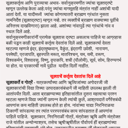
सूक्तकर्तृत्व आणि पुराव्याचा अभाव- सर्वानुक्रमणींत ज्यांचा सूक्तद्रष्टे
म्हणून उल्लेख केला आहे.परंतु ज्यांचा मागमूसहि मंत्रांत नाहीं अशांची यादी
आतां देतों. या यादीमध्यें ज्यांचा कोणत्यातरी ब्राह्मण ग्रंथांत नुसता
नामनिर्देश (सूक्तद्रष्टा) म्हणून नव्हे. तर व्यक्तीचें ब्राह्मण वाक्याच्या पूर्वीचे
अस्तित्त्व दाखविणारा) झाला आहे. अशांच्या नांवापुढें त्या ग्रंथांचे नांव व
स्थल दिलें आहे.
सर्वानुक्रमणीकारांनीं प्रत्येक सूक्तास द्रष्टा असलाच पाहिजे या आग्रहास
बळी पडून काही सूक्ताचें कर्तृत्व देवतांस दिलें आहे. सूक्तकर्त्या देवता
म्हटल्या म्हणजे इंद्र, इंद्रमुष्कवान्, वैकुंठ, इंद्राणी उर्वशी, नारायण,
परमेष्ठी, प्रजापति, बृहस्पति मरूत्, मातरिश्चन्, यम, यमी, वरूण,
विश्वकर्मन्, विश्वावसु. विष्णु, वृपाकपि, शची (पौलोमी), सूर्य, सोम, हिरण्यगर्भ
या होत. या प्रकारचीं नावें पुढील यादींत दिलीं नाहींत.
सूक्ताचें कर्तृत्व देवतांस दिलें आहे
सूक्तकर्ते व गोत्रें
- यत्रकर्त्यांच्या आणि ॠत्विजांच्या अगोदरजी जी
सूक्तकारांची विद्या तिच्या उत्पादकासंबंधानें जी माहिती उपलब्ध झाली ती
आतांपर्यंत दिली. आता ब्राह्मण्याच्या इतिहासांतील दुसरा महत्वाचा प्रश्न
म्हटला म्हणजे विद्या ज्यांनीं उत्पन्न केली त्यांची कुलें, आश्रयदातें वगैरेंसबंधी
आपणांस कय माहिती उपलब्ध होते हा होय. नांवांच्या याद्या निरनिराळया
ठिकाणीं सांपडल्या तर त्यांत परस्परसंबंध काय सांपडतात हें आपणांस
पाहिलें पाहिजे. सूक्तकार, निरनिराळीं गोत्रें, मंत्रोक्त ॠषि आणि मंत्रोक्त
राजे यांतील अन्योन्याश्रय, तसेच ॠषीॠषींतील पौर्वापर्य हीं ब्राह्मणांच्या