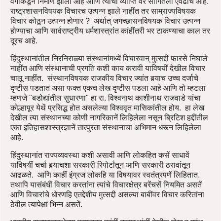
वर्गाकडून निर्माण झाला आहे आणि त्याची व्याप्ति वर सांगितली एवढीच आहे.
राष्ट्रशासनविषयक विचारच उत्पन्न झाले नाहींत तर साम्राज्यविषयक
विचार कोठून उत्पन्न होणार ? अर्थात् जगच्छासनविषयक विचार उत्पन्न
होण्याचा आणि सार्वराष्ट्रीय धर्मशास्त्रांत कांहींतरी भर टाकण्याचा काल तर
दूरच आहे.
हिंदुस्थानांतील निरनिराळ्या संस्थानांमध्यें विचारवान् मुत्सद्दी फारसे निघाले
नाहींत आणि संस्थानाची प्रगति कशी काय करावी याविषयीं देखील विचार
चालू नाहींत. संस्थानविषयक राजकीय विचार ज्यांत बर्‍याच उच्च दर्जाचे
दृष्टीस पडतात असा फक्त एकच लेख दृष्टीस पडला आहे आणि तो म्हटला
म्हणजे "बडोद्यांतील सुधारणा" हा रा. विश्वनाथ काशीनाथ राजवाडे यांचा
कोल्हापूर येथें प्रसिद्ध होत असलेल्या विश्ववृत मासिकांतील होय. हा लेख
देखील त्या संस्थानच्या कोणी नागरिकानें लिहिलेला नसून ब्रिटिश हद्दींतील
एका इतिहासशास्त्रज्ञानें तात्पुरता संस्थानाचा अभिमान धरून लिहिलेला
आहे.
हिंदुस्थानांत राज्यव्यवस्था कशी असावी आणि लोकहित कसें साधावें
याविषयीं चर्चा बर्‍याचशा सरकारी रिपोर्टांतून आणि सरकारी ठरावांतून
आढळते. आणि काहीं इंग्रज लोकहि या विषयावर स्वतंत्रपणें लिहितात.
तथापि यासंबंधीं विचार करतांना त्यांचे विचारक्षेत्र बरेंचसें नियमित असतें
आणि विचारांचे धोरणहि एतद्देशीय मुत्सद्दी असल्या बाबींवर विचार करितांना
ठेवील त्यापेक्षां भिन्न असतें.