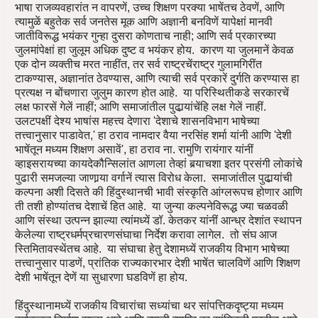
भाषा राजव्यवहारांत न वापरणें, उच्च शिक्षण परक्या भाषेंतच ठेवणें, आणि
त्यामुळें बहुतेक सर्व जनतेस मूक आणि अज्ञानी बनविणें यापेक्षां मानवी
जातीविरूद्ध भयंकर गुन्हा दुसरा कोणताच नाही; आणि सर्व प्रकारच्या
जुलमांपेक्षां हा जुलूम अधिक दुष्ट व भयंकर होय. कारण या जुलमानें केवळ
एक दोन व्यक्तीच मरत नाहींत, तर सर्व राष्ट्रचेंराष्ट्र गुलामगिरींत
टाकण्यास, अज्ञानांत ठेवण्यास, आणि त्याची सर्व प्रकारें दुर्गति करण्यास हा
प्रत्यक्ष न बोंचणारा जुलुम कारण होत आहे. या परिस्थितीकडे सरकारचें
लक्ष फारसें गेलें नाहीं; आणि समाजांतील पुढार्‍यांचेंहि लक्ष गेलें नाहीं.
उलटपक्षीं देश्य भाषांस महत्त्व देणारा 'देशाचे शासनविभाग भाषेच्या
तत्त्वानुसार पाडावेत,' हा ठराव नामदार वैया नरसिंह शर्मा यांनी आणि 'देशी
भाषेंतून मध्यम शिक्षण असावें', हा ठराव ना. रामुणि रायंगार यांनीं
व्हाइसरायच्या कायदेकौन्सिलांत आणला तेव्हां बर्‍याचशा इतर प्रसंगी लोकांचे
पुढारी समजल्या जाणार्‍या वर्गानें त्यास विरोध केला. समाजांतील पुढार्‍यांची
कल्पना अशी दिसते की हिंदुस्थानची भावी संस्कृति आंग्लरूपच होणार आणि
ती तशी होण्यांतच देशाचें हित आहे. या जुन्या कल्पनेविरूद्ध ज्या चळवळी
आणि संस्था उत्पन्न झाल्या त्यांमध्यें डॉ. केतकर यांनीं आन्ध्र देशांत स्थापन
केलेल्या राष्ट्रधर्मप्रचारणसंघाचा निर्देश करावा लागेल. तो संघ आज
स्तिमितावस्थेंतच आहे. या संघाचा हेतु देशामध्यें राजकीय विभाग भाषेच्या
तत्त्वानुसार पाडणें, प्रांतिक राज्यकारभार देशी भाषेंत चालविणें आणि शिक्षण
देशी भाषेंतून देणें या सुधारणा घडविणें हा होय.
हिंदुस्थानामध्यें राजकीय विचारांचा सध्यांचा थर सांपत्तिकदृष्ट्या मध्यम