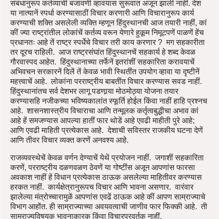
संबंधानुरूप कर्तव्याची बजावणी व्हावयास सुरूवात अजून झाली नाहीं. देश
या नात्यानें स्पर्धा करण्यासाठीं विचार करणारी आणि विचारानुरूप कार्य
करण्याची शक्ति असलेली व्यक्ति म्हणून हिंदुस्थानची आज तयारी नाहीं, कां
कीं ज्या राष्ट्रांतील लोकांचें कर्तव्य वरून येणारे हुकूम निमूटपणें पाळणें हेंच
प्रधानतः आहे तें राष्ट्र स्पर्धेचे विचार तरी काय करणार ? मग सहकारीता
तर दूरच राहिली. आज राष्ट्रसंघांत हिंदुस्थानचें सहकार्य हे शब्द केवळ
गौरवास्पद आहेत. हिंदुस्थानाच्या तर्फेनें इतरांशीं सहकारिता करावयाचें
अभिवचन सरकारनें दिलें तें केवळ भावी स्थितींत उपयोग व्हावा या दृष्टीनें
महत्त्वाचें आहे. लोकांना परराष्ट्रीय बाबतींत विचार करण्यास सवड नाहीं.
हिंदुस्थानांतच सर्व देशभर लागू पडणार्‍या मोठमोठ्या योजना तयार
करण्यासहि नजीकच्या भविष्यकालांत स्फूर्ति होईल किंवा नाहीं हाहि प्रश्नच
आहे. शासनशास्त्रीय विचाराचा आणि तन्मूलक कर्तृत्वबुद्धीचा अभाव कां
आहे हें समजण्यास आपल्या हातीं फार थोडें आहे एवढी माहीती पुरे आहे;
आणि एवढी माहिती प्रत्येकास आहे. देशाची सविस्तर राजकीय घटना देणें
आणि तीवर विचार व्यक्त करणें अनवश्य आहे.
राजव्यवस्थेचें केवळ वर्णन देण्याचें येथें प्रयोजन नाहीं. जगाशीं सहकारिता
करणें, परराष्ट्रीय दळणवळण ठेवणें या गोष्टींस अजून आपणांस फारसा
अवकाश नाहीं हें विधान प्रत्येकास ठाऊक असलेल्या माहितीवर करण्यास
हरकत नाहीं. कार्यक्षेत्रानुरूपच विचार आणि भावना असणार. वारंवार
झालेल्या मंत्रोच्चारामुळें आपणांस एवढें ठाऊक आहे कीं आपण साम्राज्याचे
विभाग आहोंत. ही साम्राज्याच्या अवयवत्वाची जाणीव फार फिक्की आहे. ती
साम्राज्यविषयक भावनाकारक किंवा विचारप्रवर्तक नाहीं.