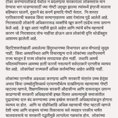
टीका करण्यापलीकडे येथील न बदलणार्‍या सरकाराला लोकमतास मान
देण्यास भाग पाडण्यासाठीं ज्या गोष्टी उद्‍भूत झाल्या त्यांमध्यें इंग्रजी मालास
बहिष्कार घालणें, दुकानें बंद करणें इत्यादि गोष्टी येतात. निःशस्त्र
प्रतिकाराची चळवळ किंवा सत्याग्रहतत्त्व अशा पेचांतच पुढें आलेलें आहे.
निराशावादी लोकांनी अधिकारारूढ व्यक्तींचे खून करणें एवढेंच तत्त्व उत्पन्न
केलें आहे. हे खून आतां नाहींसे झाले आहेत आणि त्यांचें बरेंच महत्त्वाचें
कारण जो निराशावाद तोच नाहींसा होऊन आज लोकांची वृत्ति थोडीबहुत
आशामय झालेली आहे.
ब्रिटिशसत्तेखालीं असलेल्या हिंदुस्थानच्या विभागावर आज मोंगलाई जुलूम
नाहीं; किंवा अव्यवस्थित आणि विचारशून्य राजे लोकांच्या लहरीप्रमाणें
राज्य चालून हें राज्य लोकांस तापदायक होत नाहीं. तथापि आमचें
भवितव्यनियमन आमच्या हातीं फारसें नसल्यानें सर्वप्रकारें प्रगतीस व्यत्यय
येत आहे. लोकांपेक्षां राज्यकर्ते अधिक कर्तव्यनिष्ठ आहेत असेंहि नाहीं.
लोकांच्या प्रगतीस अडथळा करणार्‍या आणि सरकारी यंत्रांत उच्च हेतूंचा
अभाव किंवा उच्चहेतुसिध्द्यर्थ प्रयत्‍नदौर्बल्य दाखविणार्‍या महत्त्वाच्या गोष्टी
म्हटल्या म्हणजे, शिक्षणविषयक सरकरी औदासीन्य आणि दारूपासून उत्पन्न
काढण्याची सरकारी अधिकार्‍यांची इच्छा दिसत असल्यामुळें समाजांतील
पुढार्‍यांच्या दारु बंद करण्याच्या उच्च इच्छेस सरकारी अधिकार्‍यांकडून होणारा
व्यत्यय या होत. आणि या दोहोंपेक्षांहि अधिक महत्त्वाची गोष्ट म्हटली म्हणजे
देशी भाषा आणि वाङ्‌मय यांच्या विकासास सर्व व्यवहार परकीय भाषेंत
चालवावयाचे या सरकारी पद्धतीमुळें लागलेला गळफांस होय. लोकांच्या