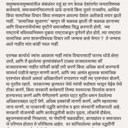
समुच्चयासमुच्चयांतील संबंधांवर राहूं द्या पण केवळ देशांतर्गत जनताविषयक
कर्तव्याचे, समाजव्यंगनिवारणाचे ऊर्फ दानाचे किंवा दुसरे राजकीय, आर्थिक
किंवा सामाजिक विचार किंवा तत्त्वज्ञान आपल्या देशांत अलीकडे तयार झालें
नाहीं. "सामाजिक सुधारणा" म्हणून जी चळवळ झाली ती चळवळ ज्ञानाच्या
आणि विचारगांभीर्याच्या दृष्टीनें समाजशैशव सिद्ध करणारी होती. ज्या
राष्ट्राचें भवितव्यनियमन दुसर्‍या राष्ट्राकडून पूर्णपणें होत होतें, त्या राष्ट्रांत
सामाजिक अगर शासनविषयक विचार तरी जन्मास कसे येणार ? ते जन्मास
आले नाहींत यांत कांहीं नवल नाहीं.
प्रत्यक्ष कार्यार्थ ज्यांस अवकाश नाहीं त्यांस विचारासाठीं फारच थोडें क्षेत्र
उरतें, आणि तें झालेल्या कृत्यांसंबंधानें टाळ्या वाजवावयाच्या कीं
वाजवावयाच्या नाहींत यांपैकीं कांहीं तरी करणें किंवा अधिक कार्य करण्याचें
सामर्थ्य पाहीजे म्हणून मागणी करणें, आणि ज्या अत्यंत क्षुल्लक सामाजिक
प्रश्नांवर बोललें असतां अधिकारीवर्ग रागावणार नाहीं त्या प्रश्नांवर बोलणें,
या पुरतेंच रहातें. सरकारच्या कृत्यावर जेथें त्यांची सदोषता भासून येईस तेथें
टीका करणें, किंवा सरकारी कर्तबगारी तिच्या स्वरूपाचा विपर्यास करून
हास्यास्पद करणें आणि येणेंप्रमाणें अत्यंत घट्ट मुठींत धरून ठेवलेल्या
अधिकाराबद्दल उट्टें घेणें, अधिक हक्कांची मागणी करणें, आणि महत्त्वाच्या
जागा मागणें, या प्रकारची पद्धति कांग्रेस व इतर संस्थांनीं स्वीकारली आहे.
सरकारी योजनांची आणि कार्यपद्धतीची कठोर दृढता, लोकांचें दौर्बल्य,
बहुजनसमाजाची निरक्षरता, या गोष्टीनीं चळवळींवर, कायद्यांवर व समाजावर
जे परिणाम होतात ते परिचितच आहेत. वर सांगितलेल्या अनेक पद्धतींनीं