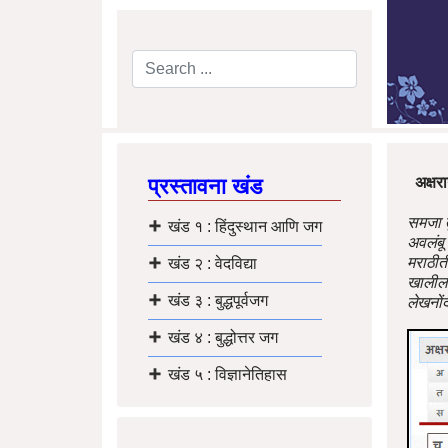
Search
Type 2 or more characters for results.
प्रस्तावना खंड
अक्षरा
समजा तु
खंड १ : हिंदुस्थान आणि जग
अवलंबू
मराठीती
खंड २ : वेदविद्या
खालील ब
खंड ३ : बुद्धपूर्वजग
लेखनोंद
खंड ४ : बुद्धोत्तर जग
खंड ५ : विज्ञानेतिहास