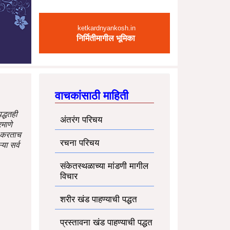
ketkardnyankosh.in
निर्मितीमागील भूमिका
वाचकांसाठी माहिती
पद्धतही
अंतरंग परिचय
माणे
ीक करताच
रचना परिचय
या सर्व
संकेतस्थळाच्या मांडणी मागील
विचार
शरीर खंड पाहण्याची पद्धत
प्रस्तावना खंड पाहण्याची पद्धत