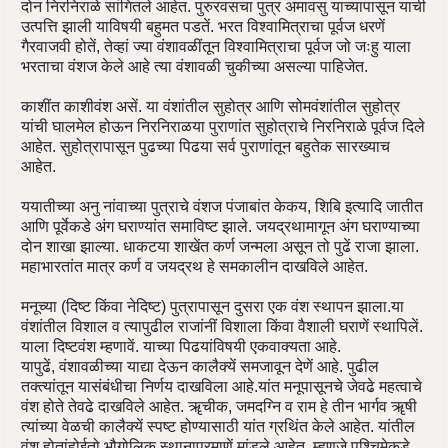
दोन निरनिराळे सांगितले आहेत. पुरुरवसचा पुत्र अमावसु याच्यापासून याची
उत्पत्ति झाली याविषयी बहुमत पडतें. भरत विश्वामित्राचा पूर्वज धरणें
गैरवाजवी होतें, तेव्हां ज्या वंशावळींतून विश्वामित्राचा पूर्वज जो जःहु याला
भरताचा वंशज केले आहे त्या वंशावळी चुकीच्या असल्या पाहिजेत.
काशींत काशीवंश असें. या वंशांतील सुहोत्र आणि सोमवंशांतील सुहोत्र
यांची घालमेल होऊन निरनिराळया पुराणांत सुहोत्राचे निरनिराळे पूर्वज दिले
आहेत. सुहोत्रापासून पुढच्या पिढया सर्व पुराणांतून बहुतेक सारख्याच
आहेत.
ययातीच्या अनु नांवाच्या पुत्राचे वंशज पंजाबांत केकय, शिबि इत्यादि जातीत
आणि पूर्वेकडे अंग घराण्यांत समाविष्ट झाले. जयद्रथामागून अंग घराण्याच्या
दोन शाखा झाल्या. धाकटया शाखेंत कर्ण जन्मला असून तो पुढें राजा झाला.
महाभारतांत मात्र कर्ण व जयद्रथ हे समकालीन दाखविले आहेत.
मनूच्या (दिष्ट किंवा नेदिष्ट) पुत्रापासून दुसरा एक वंश स्थापन झाला.या
वंशांतील विशाल व त्यापुढील राजांनीं विशाला किंवा वैशाली घराणें स्थापिलें.
याला दिष्टवंश म्हणावें. याच्या पिढयांविषयी एकवाक्यता आहे.
यापुढें, वंशावळीच्या याद्या देऊन कालैक्यें समजावून देणें आहे. पुढील
तक्त्यांतून यासंबंधीचा निर्णय दाखविला आहे.यांत मनूपासूनचे जेवढे महत्वाचे
वंश होते तेवढे दाखविले आहेत. ॠचीक, जमदग्नि व राम हे तीन भार्गव ॠषी
त्यांच्या वेळची कालैक्यें स्पष्ट होण्यासाठी यांत ग्रथिंत केले आहेत. यांतील
वंश होतांहोईतो भौगोलिक स्थानाप्रमाणें मांडले आहेत, म्हणजे पश्चिमेकडे