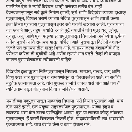
आतां यापुढें निरनिराळीं घराणीं घेऊन त्यांविषयी आधार व थोडे विवेचन ज
पारगिटेर देतो तें त्यांचें विवेचन आम्ही जसेंच्या तसेंच देत आहों.
वैवस्वतमनूपासून सर्व कुलें निर्माण झालीं; सूर्य आणि विदेहवंश त्याच्या इक्ष्वाकु
पुत्रापासून, विशाल घराणें त्याच्या नेदिष्ठ पुत्रापासून आणि त्याची कन्या
इला हिच्या पुरुरवस् पुत्रापासून इतर सर्व घराणीं उदयास आली. पुरुरव्याचा
वंश म्हणजे आयु, नहुष, ययाति आणि पुढें ययातीचें पांच पुत्र यदु, तुर्वसु,
द्रुह्यु, अनु, आणि पुरु. मनूच्या इक्ष्वापुत्रापासून निघालेला अयोध्येचा सूर्यवंश
अनेक पुराणें आणि रामायण यांतून वर्णिला आहे. पुराणांतून दिलेली वंशावळ
जुळतें पण रामायणांतील मात्र भिन्न आहे. रामायणांतल्या वंशावळीचें नीट
परीक्षण करितां ती चुकीची आहे असेंच म्हणणे भाग पडतें, तेव्हां ती बाजूला
सारून पुराणवंशावळच स्वीकारली पाहिजे.
विदेहवंश इक्ष्वाकूच्या निमिपुत्रापासून निघाला. भागवत, गरूड, वायु आणि
विष्णु अशा चार पुराणांतून व रामायणांतून हा विस्तारलेला आहे. या सर्वांची
बहुतेक एकवाक्यता आहे. यांत पुष्कळ राजांचें जनक असें नांव आहे पण तें
व्यक्तिनाम नसून गोत्रनाम किंवा राजविशेषण असावें.
ययातीच्या यदुपुत्रापासून यादववंश निघाला असें विधान पुराणांत आहे. याचे
दोन फांटे झाले. एक यदूच्या सहस्त्रजित पुत्रापासून- याच्या हैहय व
तालजंघ अशा दोन शाखा प्रसिद्धीस आल्या. दुस-या त्याच्या कोष्ठु नांवाच्या
पुत्रापासून- हें घराणें चिरकाल टिकलें होतें. यादववंशाविषयी सर्व आधारांची
एकवाक्यता आहे. याच वंशांत कंस व कृष्ण होऊन गलें.