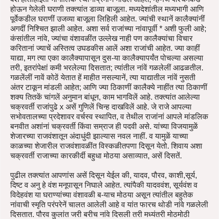
होऊन गेलेली घराणी तक्त्यांत डाव्या बाजूला. मध्यदेशांतील मध्यभागी आणि
पूर्वेकडील घराणीं उजव्या बाजूला लिहिली आहेत. ज्यांची स्थानें कालैक्यांनीं
अगदीं निश्चित झाली आहेत. अशा सर्व राजांच्या नांवापूर्वी * अशी फुली आहे;
कंसांतील नांवे, ज्यांचा वंशावळींत उल्लेख नाही पण कालैक्यांचा विचार
करितानां ज्याचें अस्तित्व उघडकीस आलें अशा राजांची आहेत. ज्या काहीं
याद्या, मग त्या एका कालैक्यापासून दुस-या कालैक्यापर्यंत पोचल्या असल्या
तरी, इतरांपेक्षां कमी भरलेल्या दिसतात; त्यांतील नांवें गळलेलीं आढळतील.
गळलेंलीं नावें कोठें येतात हें माहीत नसल्यानें, त्या याद्यातील नांवें नुसती
अंतर टाकून मांडली आहेत; आणि ज्या ठिकाणीं कालैक्ये नाहींत त्या ठिकाणीं
शक्य तितकें चांगलें अनुमान बांधून, काम भागविलें आहे. तक्त्यांत आलेल्या
चक्रवर्ती राजांपुढे x असें गुणिलें चिन्ह दाखविलें आहे. जे राजे आपल्या
सभोवतालच्या प्रदेशावर वर्चस्व स्थापित, व तेथील राजांनां आपले मांडलिक
बनवीत अशांनां चक्रवर्ती किंवा सम्राज ही पदवी असे. यांच्या विजयामुळें
शेजारच्या राजवंशातून अंदाधुंदी झाल्यास नवल नाहीं. व यामुळें याच्या
काळच्या शेजारील राजवंशावळींत विस्कळीतपणा दिसून येतो. शिवाय अशा
चक्रवर्ती राजाच्या कारकीर्दी बहुधा मोठया असाव्यात, असें दिसतें.
पुढील तक्त्यांत आपणांस असें दिसून येईल की, यादव, पौरव, काशी,सूर्य,
दिष्ट व अनु हे वंश मनूपासून निघाले आहेत. त्यांपैकी यादववंश, सूर्यवंश व
विदेहवंश या घराण्यांच्या वंशावळी ब-याच मोठया असून त्यांतील बहुतेक
नांवाची स्मृति परंपरेनें चालत आलेली आहे व यांत फारच थोडी नांवे गळलेली
दिसतात. पौरव कुलांत जरी बरीच नांवे दिसली तरी मध्यंतरी मोठमोठी