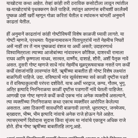
याखोटया कथा आहेत. तेव्हां कांही तरी ठराविक कसोटीला लावून त्यांतील
ख-याखोटयांचे पृथक्करण केलें पाहिजें. त्यांतून आपणांस बरीचशीं कालैक्यें
पुष्कळ अंशीं खरीं म्हणून गोळा करितां येतील व त्यांवरून चांगलीं अनुमानें
काढतां येतील.
हीं अनुमानें काढतांनां कांही गोष्टीविषयीं विशेष काळजी घ्यावी लागते. या
गोष्टी म्हणजे, प्रथमतः पैतृकनामावरून पितापुत्रांचें नातें नेहमीच निघतें
असें नाहीं तर तें नाम पुष्कळदां वंशज या अर्थी असतें; उदाहरणार्थ
विश्वामित्राला त्याच्या आजोबांच्या नांवावरून कौशिक, दाशरथी रामाला
राघव आणि कृष्णाला माधव, सात्वत, वार्ष्णेय, दाशार्ह, शौरी, अशीं पैतृक नावें
असत. दुसरी गोष्ट म्हणजे साधें नांव नेहमींच मूळपुरूषवाचक नसतें पण कधीं
कधीं वंशजांनांहि लावण्यांत येतें. ॠषींच्या बाबतीत ही नोष्ट विशेष लक्ष्यांत
बाळगिली पाहिजे. उदा. वसिष्ठाचें नांव सूर्यवंशाच्या सर्व काळी दृष्टीस पडतें
व तें वसिष्ठकुलाची परंपरा दर्शवितें. याच अर्थी भरद्वाज, कण्व, गौतम, भुगृ,
अत्रि इत्यादि निरनिराळया काळीं दृष्टीस पडणारीं नांवें घेतली पाहिजेत.
आणखी एक गोष्ट म्हणजे कधीं कधी एकच नांव अनेक व्यक्तीचें असल्याने,
त्या व्यक्तींच्या निरनिराळया कथा एकाच व्यक्तींवर आरोपित केलेल्या
असतात. अशा ठिकाणीं सावधगिरी बाळगावी लागते. धृतराष्ट्र, जनमेजय,
ब्रह्मदत्त, भीष्म, भीम इत्यादि नांवाचे अनेक राजे होऊन गेले आहेत.
त्याचप्रमाणें दिवोदास सुदास किंवा सृंजय या नांवांचे एकाहून अधिक राजे
होते. हीच गोष्ट ॠषींच्या बाबतींतहि लागू आहे.