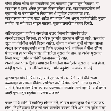
पौरव (किंवा सोम) वंश ययातीच्या पुरू नांवाच्या पुत्रापासून निघाला. हा
महाभारत व इतर अनेक पुराणांत विस्तारलेला आहे. महाभारताखेरीज सर्व
पुराणांची या वंशावळीतील पिढयासंबंधी बहुतेक एकवाक्यता आहे.
महाभारतांत ज्या दोन याद्या आहेत त्या मात्र भिन्न असून एकमेकींशीहि जुळत
नाहींत. या सर्व याद्या ताडून पाहातां, पुराणवंशयादीच बरोबर दिसते.
अहिच्छत्राच्या गादीवर असलेला उत्तर पंचालवंश सोमवंशांतील
अजमीढापासून निघाला. हा अनेक पुराणांत सारखाच वर्णिला आहे. ॠग्वेदांत
सुद्धां या वंशांतील कांहीं पिढया आहेत. सृंजय व सोमक कुलें यांच्याच शाखा
असून ब्राह्मणवाङ्मयांत यांचा विशेष उल्लेख आहे. कांपिल्य येथील दक्षिण
पंचालवंश हा अजमीढापासून निघालेला दुसरा वंश होय. हा अनेक पुराणांत
दिला असून, त्यांत यासंबंधी एकवाक्यताहि आहे.
अजमीढाचा भाऊ द्विमीढ यापासून निघालेला मध्यदेशांत दुसरा एक वंश होता.
कांही पुराणांत हा उल्लेखिला असून त्यांत बहुवंशी एकवाक्यता आहे.
कुरूपासून पांचवी पिढी वसु, यानें एक घराणें स्थापिलें. यानें चेदि राज्य
बळकावून आपणाला चैदिद्य- उपरिचर असें विशेषण घेतलें. मगध देशापर्यंत
यानें दिग्विजय मिळविला. त्याच्या घराण्याला मगधवंश असें म्हणावें. याचें वर्णन
कांही पुराणांतून बहुतेक सारखेच आढळतें.
ज्यांत गाधि आणि विश्वामित्र होऊन गेलें, तो वंश कान्यकुब्ज येथें राज्यारूढ
होता. निरनिराळया ठिकाणीं याचें सारखेंच स्वरूप दिलें आहे, पण पूर्वज मात्र