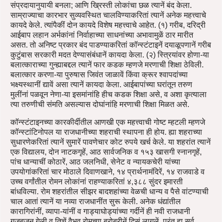
संप्रदायानुयायी बनला; आणि ख्रिस्ती लोकांचा छळ त्यानें बंद केला.
साम्राज्याचा कारभार सुव्यवस्थित चालविण्याकरितां त्यानें अनेक महत्त्वाचे
कायदे केले. त्यांपैकीं दोन कायदे विशेष महत्त्वाचे आहेत. (१) गरीब, दरिद्री
आईबाप लहान अर्भकांनां निर्वाहाच्या साधनांच्या अभावामुळें ठार मारीत
असत. तो अनिष्ट प्रकार बंद पाडण्याकरितां कॉन्स्टंटाइनें दयाळूपणानें गरीब
कुटुंबास सरकारी मदत देण्यासंबंधानें कायदा केला. (२) स्त्रियांवर होणा-या
बलात्काराच्या गुन्ह्याबद्दल त्यानें फार कडक म्हणजे मरणाची शिक्षा ठेविली.
बलात्कार करणा-या पुरुषास जिवंत जाळावें किंवा क्रूर श्वापदांच्या
भक्ष्यस्थानीं द्यावें असा त्यानें कायदा केला. आईबापांच्या घरांतून तरुण
मुलींनां पळवून नेणा-या इसमांनांहि हीच कडक शिक्षा असे, व अशा कृत्याला
त्या तरुणीची संमति असल्यास दोघांनांहि मरणाची शिक्षा मिळत असे.
कॉन्स्टंटाइनच्या कारकीर्दीतील आणखी एक महत्त्वाची गोष्ट म्हटली म्हणजे
कॉन्स्टांटिनोपल या राजधानीच्या शहराची स्थापना ही होय. ह्या शहराच्या
सुधारणेकरितां त्यानें सुमारें पावणेचार कोट रुपये खर्च केले. या शहरांत त्यानें
एक विद्यालय, दोन नाटकगृहें, आठ सार्वजनिक व १५३ खासगी स्नानगृहें,
पांच धान्याचीं कोठारें, आठ जलनिधी, सेनेट व न्यायकचेरी यांच्या
उपयोगांकरितां चार मोठाले दिवाणखाने, १४ प्रार्थनामंदिरें, १४ राजवाडे व
उच्च वर्गांतील रोमन लोकांनां राहण्याकरितां ४,३८८ सुंदर इमारती
बांधविल्या. रोम शहरांतील सीझर बादशहांच्या वेळची धान्य व पैसे वांटण्याची
चाल आतां त्यानें या नव्या राजधानींत सुरू केली. अनेक धंद्यांतील
कारागिरांनीं, व्यापा-यांनीं व गाड्याघोड्यांच्या गर्दीनें ही नवी राजधानी
गजबजून गेली व तिचें वैभव रोमच्या बरोबरीनें दिसूं लागलें. परंतु हा सर्व