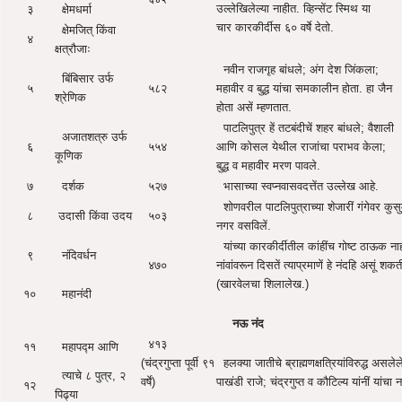
उल्लेखिलेल्या नाहीत. व्हिन्सेंट स्मिथ या
३
क्षेमधर्मा
चार कारकीर्दीस ६० वर्षे देतो.
क्षेमजित् किंवा
४
क्षत्रौजाः
नवीन राजगृह बांधले; अंग देश जिंकला;
बिंबिसार उर्फ
५
५८२
महावीर व बुद्ध यांचा समकालीन होता. हा जैन
श्रेणिक
होता असें म्हणतात.
पाटलिपुत्र हें तटबंदीचें शहर बांधले; वैशाली
अजातशत्रु उर्फ
६
५५४
आणि कोसल येथील राजांचा पराभव केला;
कूणिक
बुद्ध व महावीर मरण पावले.
७
दर्शक
५२७
भासाच्या स्वप्नवासवदत्तेंत उल्लेख आहे.
शोणवरील पाटलिपुत्राच्या शेजारीं गंगेवर कुस
८
उदासी किंवा उदय
५०३
नगर वसविलें.
यांच्या कारकीर्दीतील कांहींच गोष्ट ठाऊक नाह
९
नंदिवर्धन
४७०
नांवांवरून दिसतें त्याप्रमाणें हे नंदहि असूं शक
(खारवेलचा शिलालेख.)
१०
महानंदी
नऊ नंद
४१३
११
महापद्म आणि
(चंद्रगुप्ता पूर्वी ९१
हलक्या जातीचे ब्राह्मणक्षत्रियांविरुद्ध असलेल
त्याचे ८ पुत्र, २
वर्षे)
पाखंडी राजे; चंद्रगुप्त व कौटिल्य यांनीं यांचा
१२
पिढ्या