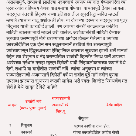
असल्यामुळें, तत्संबंधीं झालेल्या प्रयत्‍नांचें स्वरूप ध्यानांत येण्याकरितां त्या
प्रकरणांत तद्विषयय वेचक वाङ्‌मयाचा गोषवारा वाचकांपुढें ठेवावा लागला.
चंद्रगुप्तानंतरची हिंदुस्थानच्या इतिहासांतील सुप्रसिद्ध व्यक्ति म्हटली
म्हणजे त्याचाच नातू अशोक ही होय. या दोघांच्या दरम्यान चंद्रगुप्ताचा पुत्र
बिंदुसार याची कारकीर्द झाली, पण त्याच्या संबंधीं जवळजवळ कांहींच
माहिती उपलब्ध नाहीं म्हटले तरी चालेल. अशोकासंबंधीं माहिती देण्यास
सुरुवात करण्यापूर्वी मौर्य घराण्याच्या अगोदर होऊन गेलेल्या व ज्यांच्या
कारकीर्दींतील एक दोन सन स्थूलमानानें ठरवितां येत असल्यामुळें
ज्यांच्यापासून हिंदुस्थानच्या ऐतिहासिक कालास सुरुवात झाली असें मानतां
येईल त्या शैशुनाग व नंद घराण्यांतील राजांची व्हिन्सेंट स्मिथ यानें आपल्या
अखेरच्या ग्रंथांत ग्राह्य म्हणून दिलेली यादी सिंहावलोकनाच्या रूपानें येथे
देतों. तथापि या यादींतील राजांचीं नांवें, त्यांचा अनुक्रम व त्यांच्या
राज्यारोहणाचीं अजमासानें दिलेलीं वर्षें या सर्वांत पुढें मागें नवीन पुरावा
उपलब्ध झाल्यास सुधारणा करावी लागेल असें स्वतः व्हिन्सेंट स्मिथचेंच मत
होतें हें येथें सांगून ठेविलें पाहिजे.
राज्यारोहणाचें
राजांचीं नांवें
अ.क्र.
अजमासें वर्ष
विशेष माहिती.
(मत्स्य पुराणानुसार)
ख्रि.पू
शैशुनाग
१
शिशुनाग
प्रथम काशीचा राजा होता.
२
काकवर्ण
यांच्या कारकीर्दीतील कांहीच गोष्टी
६४२